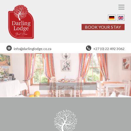
BOOK YOUR STAY
info@darlinglodge.co.za
+27 (0) 22 492 3062
IN DER LIEBE SIND MANCHE GÄRTNER UND ANDERE
FLORISTEN.