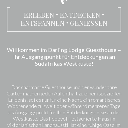
ERLEBEN
ENTDECKEN
•
•
ENTSPANNEN
GENIESSEN
•
Willkommen im Darling Lodge Guesthouse –
Ihr Ausgangspunkt für Entdeckungen an
Südafrikas Westküste!
Das charmante Guesthouse und der wunderbare
Garten machen jeden Aufenthalt zu einem speziellen
Erlebnis, sei es nur für eine Nacht, ein romantisches
Wochenende zu zweit oder während mehrerer Tage
als Ausgangspunkt für Ihre Entdeckungsreise an der
Westküste. Das liebevoll restaurierte Haus im
viktorianischen Landhausstil ist eine ruhige Oase im