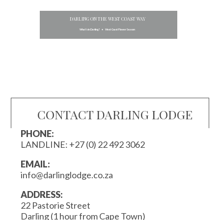
DARLING ON THE WEST COAST WAY
What’s in Darling? • West Coast Flower Season
CONTACT DARLING LODGE
PHONE:
LANDLINE:
+27 (0) 22 492 3062
EMAIL:
info@darlinglodge.co.za
ADDRESS:
22 Pastorie Street
Darling (1 hour from Cape Town)